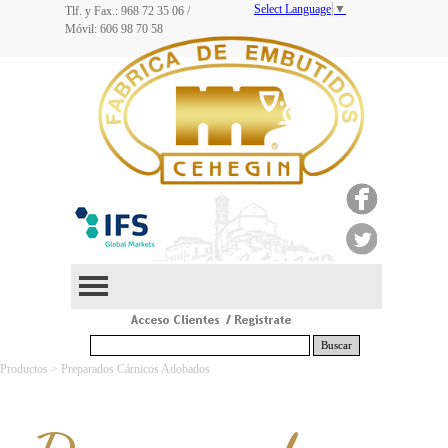
Select Language
▼
Tlf. y Fax.: 968
72 35 06
/
Móvil: 606 98 70 58
Buscar
Productos > Preparados Cárnicos Adobados