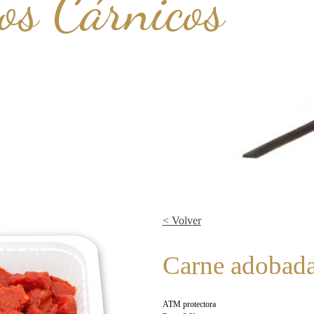
os Cárnicos
< Volver
Carne adobada
ATM protectora