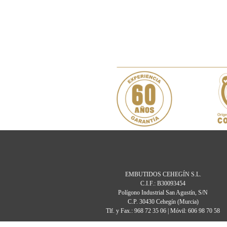
EMBUTIDOS CEHEGÍN S.L.
C.I.F.: B30093454
Polígono Industrial San Agustín, S/N
C.P. 30430 Cehegín (Murcia)
Tlf. y Fax.: 968 72 35 06 | Móvil: 606 98 70 58