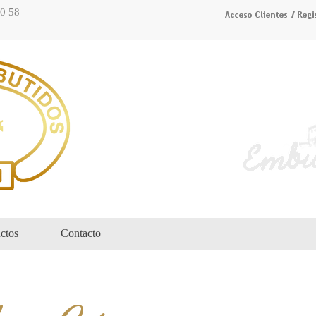
70 58
ctos
Contacto