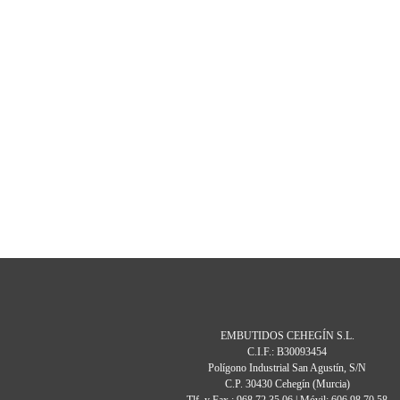
EMBUTIDOS CEHEGÍN S.L.
C.I.F.: B30093454
Polígono Industrial San Agustín, S/N
C.P. 30430 Cehegín (Murcia)