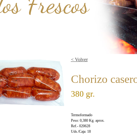
os Frescos
< Volver
Chorizo casero
380 gr.
Termoformado
Peso: 0,380 Kg. aprox.
Ref.- 020628
Uds./Caja: 18