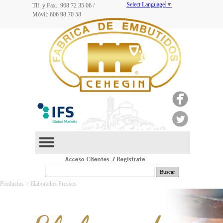
Select Language
▼
Tlf. y Fax.: 968
72 35 06
/
Móvil: 606 98 70 58
Buscar
Productos > Elaborados Frescos