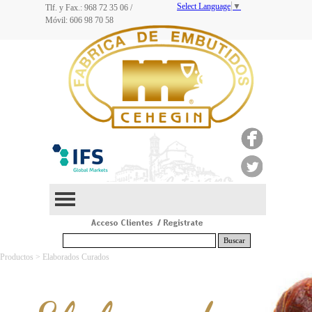
Select Language
▼
Tlf. y Fax.: 968
72 35 06
/
Móvil: 606 98 70 58
Buscar
Productos > Elaborados Curados