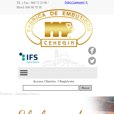
Select Language
▼
Tlf. y Fax.: 968
72 35 06
/
Móvil: 606 98 70 58
Buscar
Productos > Elaborados Frescos