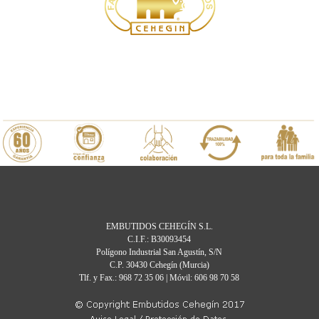
EMBUTIDOS CEHEGÍN S.L.
C.I.F.: B30093454
Polígono Industrial San Agustín, S/N
C.P. 30430 Cehegín (Murcia)
Tlf. y Fax.: 968 72 35 06 | Móvil: 606 98 70 58