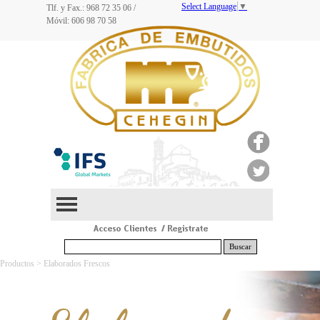
Select Language
▼
Tlf. y Fax.: 968
72 35 06
/
Móvil: 606 98 70 58
Buscar
Productos > Elaborados Frescos