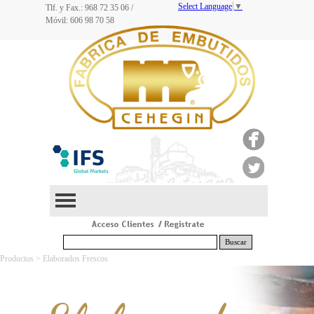
Select Language
▼
Tlf. y Fax.: 968
72 35 06
/
Móvil: 606 98 70 58
Buscar
Productos > Elaborados Frescos