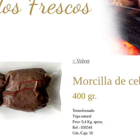
os Frescos
< Volver
Morcilla de ce
400 gr.
Termoformado
Tripa natural
Peso: 0,4 Kg. aprox.
Ref.- 050544
Uds./Caja: 18