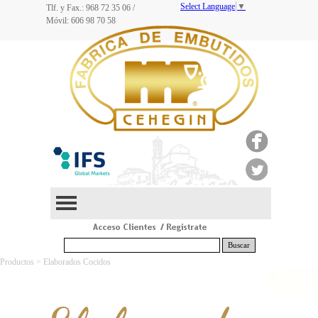
Select Language
▼
Tlf. y Fax.: 968
72 35 06
/
Móvil: 606 98 70 58
Buscar
Productos > Elaborados Cocidos