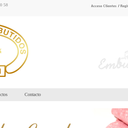
70 58
ctos
Contacto